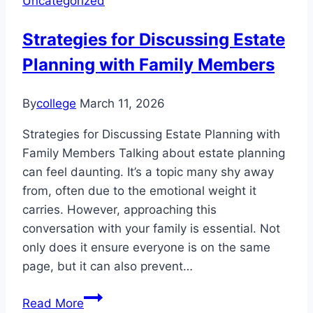
Uncategorized
Casino:
Zo
Strategies for Discussing Estate
Scoor
Planning with Family Members
je
Meer
aan
By
college
March 11, 2026
Live
Strategies for Discussing Estate Planning with
Tafelspellen
Family Members Talking about estate planning
can feel daunting. It’s a topic many shy away
from, often due to the emotional weight it
carries. However, approaching this
conversation with your family is essential. Not
only does it ensure everyone is on the same
page, but it can also prevent…
Strategies
Read More