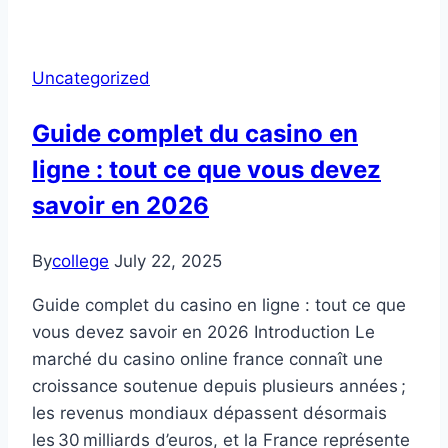
for
Discussing
Estate
Uncategorized
Planning
with
Guide complet du casino en
Family
ligne : tout ce que vous devez
Members
savoir en 2026
By
college
July 22, 2025
Guide complet du casino en ligne : tout ce que
vous devez savoir en 2026 Introduction Le
marché du casino online france connaît une
croissance soutenue depuis plusieurs années ;
les revenus mondiaux dépassent désormais
les 30 milliards d’euros, et la France représente