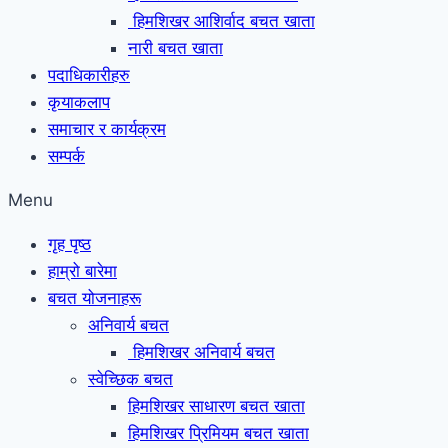
हिमशिखर आशिर्वाद बचत खाता
नारी बचत खाता
पदाधिकारीहरु
कृयाकलाप
समाचार र कार्यक्रम
सम्पर्क
Menu
गृह पृष्ठ
हाम्रो बारेमा
बचत योजनाहरू
अनिवार्य बचत
हिमशिखर अनिवार्य बचत
स्वेच्छिक बचत
हिमशिखर साधारण बचत खाता
हिमशिखर प्रिमियम बचत खाता