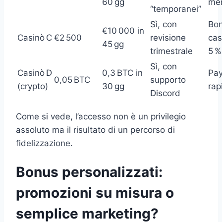
60 gg
men
“temporanei”
Sì, con
Bo
€10 000 in
Casinò C
€2 500
revisione
cas
45 gg
trimestrale
5 %
Sì, con
Casinò D
0,3 BTC in
Pay
0,05 BTC
supporto
(crypto)
30 gg
rap
Discord
Come si vede, l’accesso non è un privilegio
assoluto ma il risultato di un percorso di
fidelizzazione.
Bonus personalizzati:
promozioni su misura o
semplice marketing?