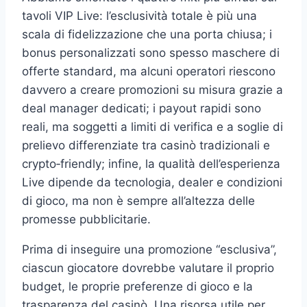
tavoli VIP Live: l’esclusività totale è più una
scala di fidelizzazione che una porta chiusa; i
bonus personalizzati sono spesso maschere di
offerte standard, ma alcuni operatori riescono
davvero a creare promozioni su misura grazie a
deal manager dedicati; i payout rapidi sono
reali, ma soggetti a limiti di verifica e a soglie di
prelievo differenziate tra casinò tradizionali e
crypto‑friendly; infine, la qualità dell’esperienza
Live dipende da tecnologia, dealer e condizioni
di gioco, ma non è sempre all’altezza delle
promesse pubblicitarie.
Prima di inseguire una promozione “esclusiva”,
ciascun giocatore dovrebbe valutare il proprio
budget, le proprie preferenze di gioco e la
trasparenza del casinò. Una risorsa utile per