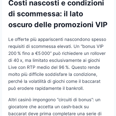
Costi nascosti e condizioni
di scommessa: il lato
oscuro delle promozioni VIP
Le offerte più appariscenti nascondono spesso
requisiti di scommessa elevati. Un “bonus VIP
200 % fino a €5 000” può richiedere un rollover
di 40 x, ma limitato esclusivamente ai giochi
Live con RTP medio del 96 %. Questo rende
molto più difficile soddisfare la condizione,
perché la volatilità di giochi come il baccarat
può erodere rapidamente il bankroll.
Altri casinò impongono “circuiti di bonus”: un
giocatore che accetta un cash‑back su
baccarat deve prima completare una serie di