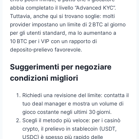
abbia completato il livello “Advanced KYC”.
Tuttavia, anche qui si trovano soglie: molti
provider impostano un limite di 2 BTC al giorno
per gli utenti standard, ma lo aumentano a
10 BTC per i VIP con un rapporto di
deposito‑prelievo favorevole.
Suggerimenti per negoziare
condizioni migliori
Richiedi una revisione del limite: contatta il
tuo deal manager e mostra un volume di
gioco costante negli ultimi 30 giorni.
Scegli il metodo più veloce: per i casinò
crypto, il prelievo in stablecoin (USDT,
USDC) è spesso più rapido delle