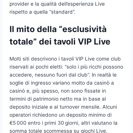
provider e la qualità dell’esperienza Live
rispetto a quella “standard”.
Il mito della “esclusività
totale” dei tavoli VIP Live
Molti siti descrivono i tavoli VIP Live come club
riservati ai pochi eletti: “solo i più ricchi possono
accedere, nessuno fuori dal club”. In realtà le
soglie di ingresso variano molto da casinò a
casinò e, più spesso, non sono fissate in
termini di patrimonio netto ma in base al
deposito iniziale e al turnover mensile. Alcuni
operatori richiedono un deposito minimo di
€5 000 entro i primi 30 giorni, altri valutano la
somma totale scommessa su giochi Live,