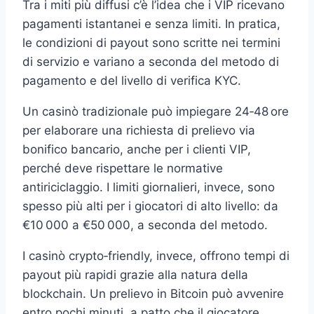
Tra i miti più diffusi c’è l’idea che i VIP ricevano
pagamenti istantanei e senza limiti. In pratica,
le condizioni di payout sono scritte nei termini
di servizio e variano a seconda del metodo di
pagamento e del livello di verifica KYC.
Un casinò tradizionale può impiegare 24‑48 ore
per elaborare una richiesta di prelievo via
bonifico bancario, anche per i clienti VIP,
perché deve rispettare le normative
antiriciclaggio. I limiti giornalieri, invece, sono
spesso più alti per i giocatori di alto livello: da
€10 000 a €50 000, a seconda del metodo.
I casinò crypto‑friendly, invece, offrono tempi di
payout più rapidi grazie alla natura della
blockchain. Un prelievo in Bitcoin può avvenire
entro pochi minuti, a patto che il giocatore