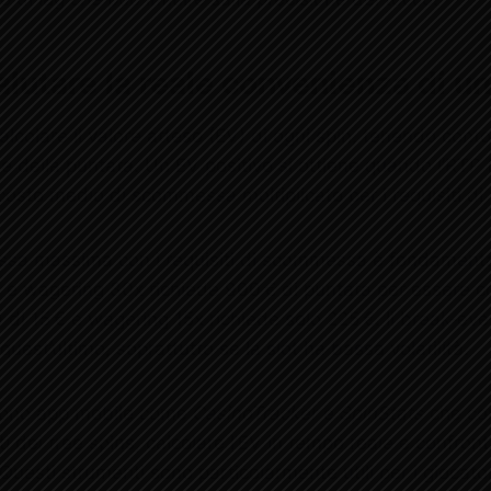
lutare la reale convenienza di un
alcolare il valore atteso (EV) di ogni spin, tenendo conto 
e della puntata. Un EV positivo si ottiene quando l’RTP
 costo medio di scommessa moltiplicato per i requisiti di
ssa massima con i requisiti di scommessa è fondamental
 e wagering 30x richiede 900 € di puntata per essere c
 di 15 € e wagering 15x richiede solo 225 €. Il break‑eve
est’ultimo, soprattutto se la slot ha bassa volatilità.
tono app mobile come
CasinoTracker
e
SpinStats
che co
ati dei free spins, calcolare l’EV in tempo reale e confront
 Questi strumenti sono particolarmente utili per i giocatori