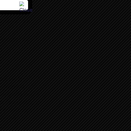
 Android
4.6
 Android
4.4
 Android
4.5
4.
o e per la
, premia la
ioca regolarmente.
a medio‑alto,
e Project offre
gettive.