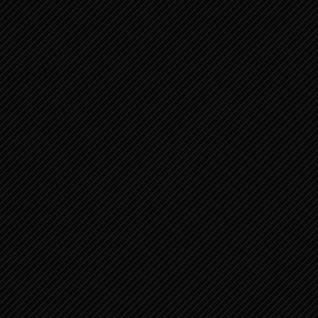
e il sito Dime
 gioco online.
 mobile
asinò, diversa da
La definizione
olito
gering).
 materiale
 “Claim”
laim”
ario per ottenere