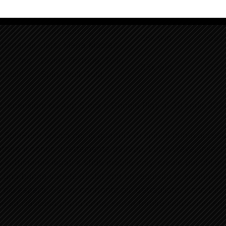
 FS al
Starburst, Gonzo’s
30x win
iOS /
ownload
Quest, Book of Dead
0 FS
Reactoonz 2, Jammin’
25x win
iOS /
ttimanali
Jars, Mega Moolah
0 FS “no
Divine Fortune, Twin
35x win
iOS /
posit”
Spin, Wolf Gold
 recensioni su App Store e Google Play al 30 aprile 202
i, SpinRush spicca per la quantità di spin al primo access
cattare il bonus direttamente dall’app. LuckyWave, invece
 settimanali legati a sfide mobile‑only, ideale per chi g
una buona varietà di slot con un requisito di scommess
 più esperti. Per un confronto più dettagliato, il sito Dim
e su ciascuna piattaforma, senza fornire valutazioni sog