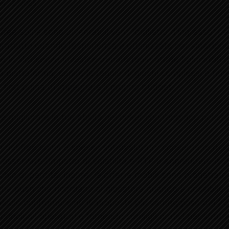
r 12, 2025
 free spins sono diventati il vero “biglietto d’ingresso” per
prattutto quando l’esperienza è ottimizzata per smartpho
re le slot senza investire denaro reale attrae i giocatori i
a piattaforma, capire le regole di giochi complessi e fami
h‑first prima di impegnare il proprio budget.
 migliorare le tue abilità nel poker con l’app
app poker
.
vo dei free spins è spesso sottovalutato: consentono di 
, osservare l’impatto di volatilità e RTP e apprendere le
chio di perdita. Inoltre, le offerte mobili sono progettat
iche push che ricordano al giocatore quando è possibile r
rticolo confronteremo le proposte più vantaggiose del 2
 principali operatori e fornendo consigli pratici per sfrutt