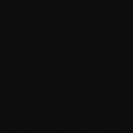
: “SpinRush Mobile Casino”
0 free spins al momento del download dell’app. I giri so
su
Starburst
e hanno una cassa massima di 25 €. Per ma
iabile puntare 0,20 € per spin, poiché il gioco ha un RTP
 Dopo aver convertito i primi win in bonus, si può aument
are la funzione “Win Boost” che raddoppia i pagamenti p
o: “LuckyWave Gaming”
 30 free spins ogni settimana, legati a una sfida “Spi
 dispositivi mobili. I spin sono utilizzabili su
Reactoonz 
ettivamente del 96,5 % e 96,8 %. La percentuale di payo
a è limitata a 20 €. Per ottimizzare il risultato, è utile
ffluenza, quando il server è meno carico e le animazioni 
io di lag che può influire sulla precisione del tocco.