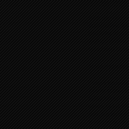
By
college
Decembe
Negli ultimi anni i
casinò online, so
possibilità di gira
vogliono testare l
l’interfaccia touc
Scopri anche come
Il valore educati
diverse strategie
bonus senza il ris
rapide, con notif
spin. In questo a
le differenze tra i