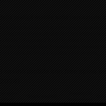
gioco.
della grafica mobile sulla percezione d
ide e le interfacce touch‑first aumentano l’engagement,
in come un’esperienza più “premium”. Slot ottimizzate per
ad Mobile
o
Reactoonz 2 Touch
, sfruttano icone ingrand
 ridurre gli errori di input. Il risultato è una maggiore s
ocia il valore del bonus alla qualità visiva del gioco.
ori casinò mobile con free spins s
(2024)
ree spins
Requisiti di
Giochi elegibili
Comp
offerti
scommessa