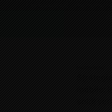
091-527339/525465
himshikharcoopera
गृह
UNCATEGORIZED
Strategia
mobile: 
soldi ver