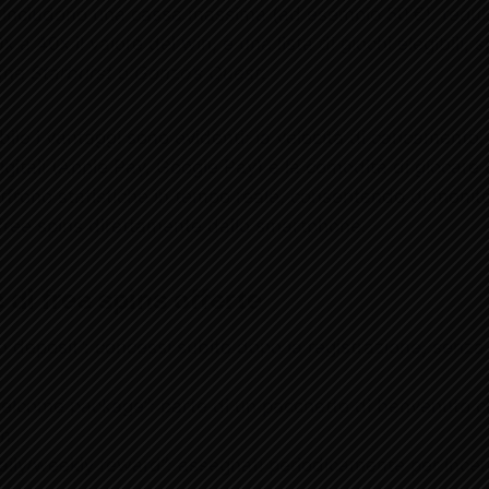
ni includono una cassa massima (ad esempio 50 €), requ
 a 40x il valore del win, e una lista di giochi elegibili, 
come
Starburst
o
Gonzo’s Quest
.
bile i vantaggi sono evidenti: la velocità di caricamento, 
digitali (Apple Pay, Google Pay) e la comodità di giocare 
frono statistiche in tempo reale, consentendo di monito
free spins direttamente dallo smartphone.
e di free spins offerte
o deposit”: concessi subito dopo la registrazione, senza
welcome package”: parte di un pacchetto di benvenuto 
n.
aily/weekly reward”: assegnati periodicamente per incen