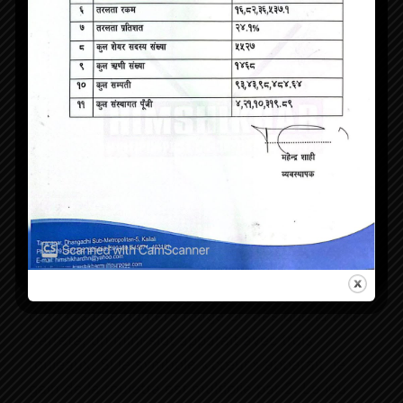
session de 20 minutes sur
Starburst
(mise
moyenne = 0,20 €) suivie de 30 minutes de
blackjack (mise = 1 €) permet de lisser les
fluctuations et de prolonger le temps de jeu
avec un risque maîtrisé.
4.1. Exemple de produit hybride
populaire
Live Roulette Spin‑&‑Win
combine une roulette
européenne traditionnelle avec un jeu de slot
intégré sur le même écran. Le joueur mise
0,50 € sur le numéro rouge et, dès que la bille
s’arrête, un mini‑slot apparaît avec trois
rouleaux. Si le symbole « cœur » apparaît, le
gain de la roulette est multiplié par 2. Le jeu