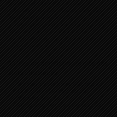
graphismes haute définition. Depuis, les
fournisseurs investissent chaque année dans
des moteurs graphiques capables de
reproduire des effets de lumière, des ombres
dynamiques et des animations fluides,
transformant chaque spin en une petite scène
cinématographique.
1.1. Les caractéristiques clés des
slots classiques
Symboles simples (cerise, BAR, cloche).
1 à 5 lignes de paiement, aucune
fonctionnalité bonus.
RTP généralement compris entre 92 % et
96 %.