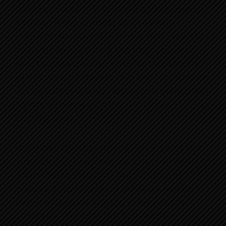
un espace virtuel, rencontrent d’autres joueurs,
assistent à des concerts et, entre deux
concerts, s’arrêtent devant une machine à sous
holographique qui lance des tours en temps
réel. Le gaming social, avec des classements
et des clubs de joueurs, crée une communauté
qui encouragera le jeu responsable grâce à des
alertes de temps de jeu et des limites
automatiques.
Sur le plan réglementaire, la convergence des
produits oblige les autorités à harmoniser les
exigences de protection des joueurs. Les
licences devront couvrir à la fois les jeux de
casino et les paris sportifs, et les outils de
vérification d’identité (KYC) deviendront