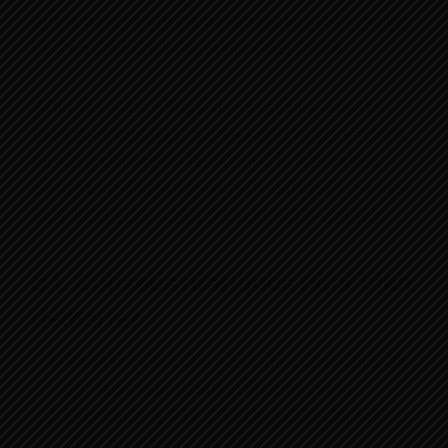
offres permettent de prolonger la durée de jeu
tout en limitant l’impact financier initial.
Enfin, les slots offrent des sessions courtes
(quelques minutes) qui s’adaptent aux emplois
du temps chargés, tandis que le live casino
ajoute une dimension sociale qui incite à jouer
plus longtemps, mais toujours sous contrôle.
5.1. Conseils pratiques pour bien
démarrer
Vérifier que le site possède une licence de
jeu reconnue (Malte, Gibraltar, etc.).
Comparer le RTP affiché ; privilégier les
slots au-dessus de 96 %.