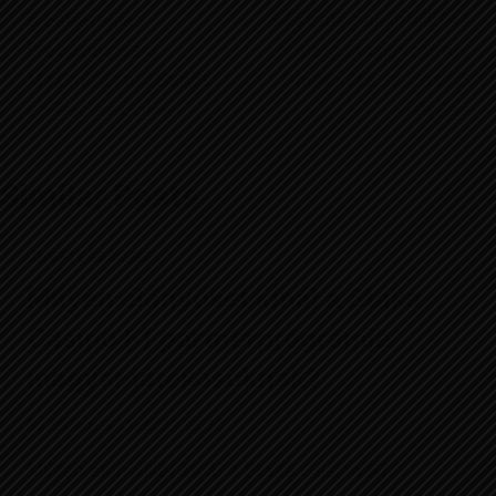
6 Estrategias
8 Estrategias Infalibles
Probadas para
para Maximizar tus
Maximizar tus Bonos
Ganancias en Casino
en Casino Online
Online
Similar Posts
UNCATEGORIZED
Milyen előnyöket kínál a Stake
Casino F1 partnerprogramja
magyar játékosoknak?
By
college
June 29, 2026
Milyen előnyöket kínál a Stake Casino F1