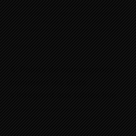
progressif commun ou déclencher un bonus qui
affecte la table live (par exemple, un « wheel of
fortune » qui double le gain d’une mise). Cette
complémentarité crée un rythme de jeu varié,
réduisant la monotonie et maintenant
l’attention du joueur.
4. Points de convergence :
comment les slots
s’intègrent aux tables live
Les fournisseurs ont créé des slots
« live‑dealer » où le croupier apparaît à l’écran
et lance les rouleaux depuis une table spéciale.
Par exemple,
Live Blackjack Slots
propose une