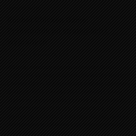
UNCATEGORIZED
Roobet Chicken Game:
Przewodnik po strategiach i
wygranych
By
college
February 19, 2026
Witajcie, miłośnicy gier hazardowych! Dzisiaj
przyjrzymy się fascynującemu światu gry Roobet
Chicken Game. W artykule tym omówię najlepsze
strategie, które pomogą Wam zwiększyć swoje
szanse na wygraną oraz podzielę się osobistymi
doświadczeniami z tej gry. Dowiecie się, jak
efektywnie korzystać z platformy Roobet, jakie są
dostępne opcje zakładów i jak maksymalizować
swoje zyski. Jeśli jesteście…