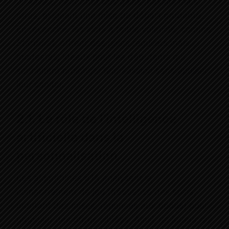
or Alive 2
, peut offrir des gains massifs mais
rares, exigeant une mise de départ prudente.
En revanche, les slots à faible volatilité, comme
Starburst
, offrent des gains réguliers mais
modestes, idéaux pour les débutants qui
souhaitent prolonger leur session sans épuiser
leur capital.
2.1. Le rôle de l’intelligence
artificielle dans la
personnalisation
Les algorithmes d’IA analysent le
comportement de jeu (fréquence des spins,
montant des mises, réponses aux bonus) pour
proposer des offres ciblées. Ainsi, un joueur qui