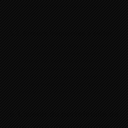
Définir une limite de mise quotidienne et
s’y tenir.
5.2. Erreurs fréquentes à éviter
Courir après les gros jackpots : les gains
exceptionnels sont rares et peuvent
entraîner des dépenses excessives.
Ignorer les exigences de mise des bonus :
un « 100 % bonus » avec un wagering de
40x peut transformer un petit gain en perte
nette si l’on ne lit pas les conditions.
6. L’avenir du portefeuille de
jeux : vers une plateforme