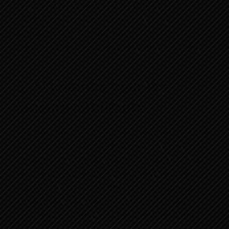
exige une mise minimale de 0,10 €, et le
croupier commente chaque spin, créant une
atmosphère de casino authentique tout en
offrant la dynamique supplémentaire du slot.
5. Avantages pour les
joueurs débutants
Les slots offrent une interface intuitive : il suffit
de choisir la mise, de cliquer sur « spin » et de
regarder les rouleaux tourner. Cette simplicité
représente une courbe d’apprentissage douce,
idéale pour les néophytes qui souhaitent se
familiariser avec les concepts de RTP, de
volatilité et de lignes de paiement avant de