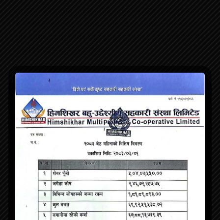
mise minimale de 0,10 €, et chaque fois qu’un
symbole « joker » apparaît, le croupier annonce
un mini‑jeu bonus qui peut ajouter jusqu’à 20 %
de la mise au gain final.
Un autre point de convergence est le jackpot
progressif partagé. Le même pool de gains
alimente à la fois
Mega Fortune
et la table de
roulette en direct ; lorsqu’un joueur décroche le
jackpot sur le slot, le croupier le célèbre en
temps réel, renforçant le sentiment
d’accomplissement collectif.
Du point de vue de la bankroll, les joueurs
peuvent alterner entre slots à faible volatilité et
tables live à forte stratégie. Par exemple, une