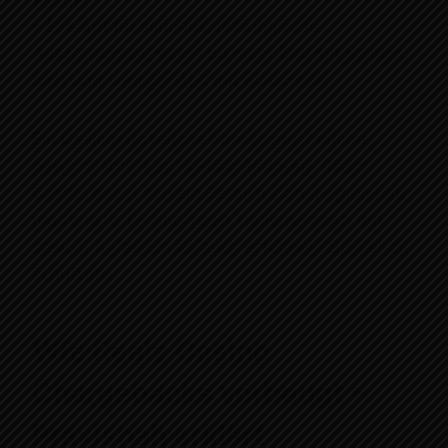
– Er sorgt für schnelle, reibungslose
Auszahlungen, damit du mehr Zeit mit Spielen
hast und weniger Zeit mit Bürokratie.
Ein Casino, das diese Punkte ernst nimmt,
gewinnt sofort an Glaubwürdigkeit. Realz
Casino hat in diesem Bereich klare Regeln und
modernste Technologien implementiert, um
sowohl Anfänger als auch erfahrene Spieler zu
schützen.
Wie Realz Casino
Chargebacks vorbeugt –
Praxisnah erklärt