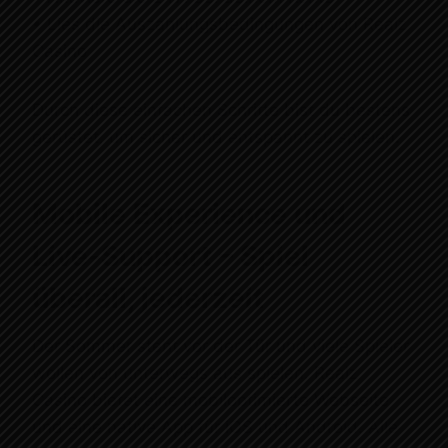
• Lies die Auszahlungsbedingungen von Realz
Casino
Durch diese einfachen Schritte bist du bestens
gerüstet, um sicher und entspannt zu spielen.
Mobile Experience und
Live‑Support – Spiel
überall, jederzeit
Der Sommer steht vor der Tür und viele Spieler
wollen von unterwegs aus spielen. Realz
Casino bietet eine mobiloptimierte Webseite
und eine native App für iOS und Android. Alle