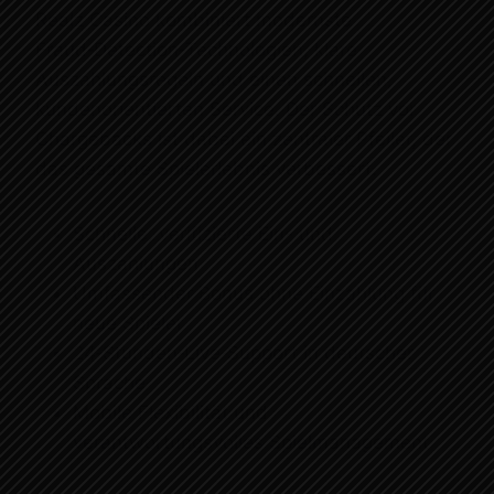
Realz Casino kombiniert modernste
Fraud‑Detection‑Technologien, klare
Auszahlungsregeln und einen schnellen,
kundenorientierten Service. Der Schutz vor
Chargebacks ist dabei ein zentraler Pfeiler, der
das gesamte Spielerlebnis verbessert.
Schnelle, verifizierte Ein- und
Auszahlungen
Umfassender Bonus ohne Einzahlung für
neue Spieler
24‑Stunden‑Live‑Support in deutscher
Sprache
Mobile Flexibilität und
verantwortungsvolles Spielmanagement