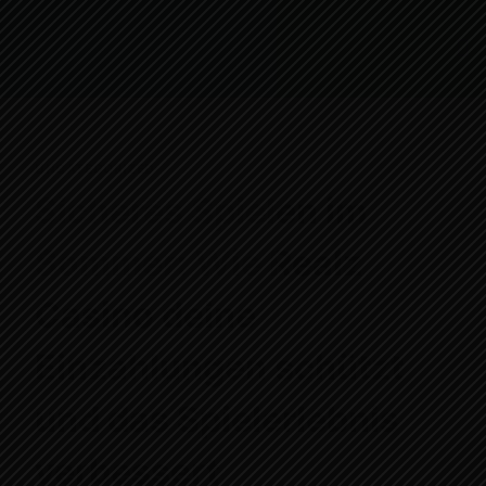
UNCATEGORIZED
Sicheres Spielen im
Sommer: Wie Realz
Casino deine
Einzahlungen schützt
und das Spielerlebnis
verbessert