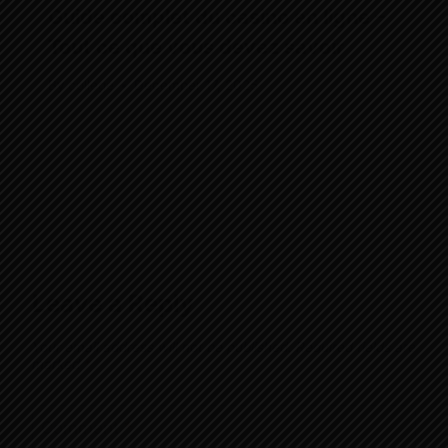
Guide complet du casino en ligne –
Tout ce que vous devez savoir
By
college
December 17, 2025
Leave a Reply
Your email address will not be published.
Required fields are
marked
*
Comment
*