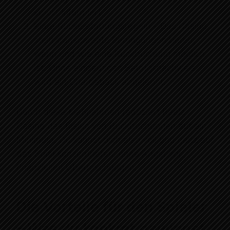
sofort informiert.
Klare Rückerstattungsregeln – Das Casino
stellt transparente Bedingungen bereit,
wann und wie eine Rückbuchung möglich
ist. Ohne eindeutigen Betrugsnachweis
wird ein Chargeback abgelehnt.
Durch diese Maßnahmen reduziert Realz
Casino das Risiko von Rückbuchungen auf ein
Minimum. Du kannst dich also voll und ganz auf
das Spiel konzentrieren, ohne Angst vor
finanziellen Überraschungen.
Die Vorteile für den Spieler
– Was du konkret gewinnst