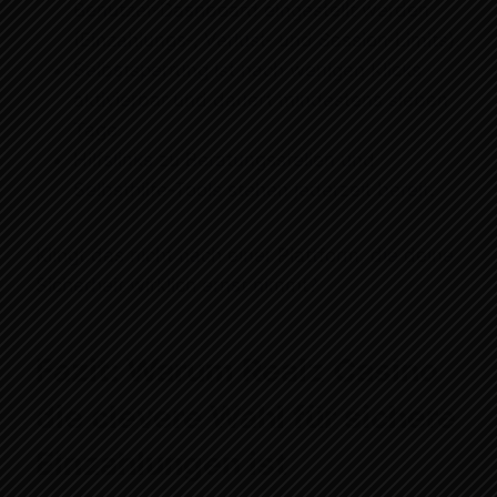
Benutzer‑Dashboard eingestellt werden
(Einzahlungs‑, Verlust‑ und Session‑Limits).
Selbstsperrung ist nach wenigen Klicks
aktivierbar und dauert mindestens sieben
Tage.
Hilfslinks zu Beratungsstellen und
Selbsthilfe‑Tools stehen jederzeit bereit.
Klingt das nicht nach einer Plattform, die deine
Sicherheit wirklich ernst nimmt?
Fazit: Warum Realz Casino
die clevere Wahl für sichere
Einzahlungen ist