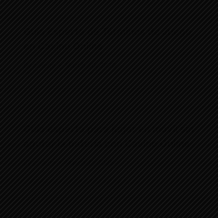
Guía Experta de Términos de Juego
en Casino Online
By
college
March 30, 2026
Guía experta para jugar en móvil sin
agotar la batería con Casino Online
By
college
March 21, 2026