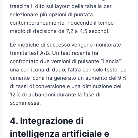
trascina il dito sul layout della tabella per
selezionare più opzioni di puntata
contemporaneamente, riducendo il tempo
medio di decisione da 7,2 a 4,5 secondi.
Le metriche di successo vengono monitorate
tramite test A/B. Un test recente ha
confrontato due versioni di pulsante “Lancia”:
una con icona di dado, l’altra con solo testo. La
variante icona ha generato un aumento del 9 %
di tassi di conversione e una diminuzione del
12 % di abbandoni durante la fase di
scommessa.
4. Integrazione di
intelligenza artificiale e