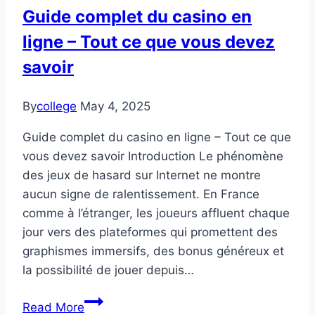
ligne
Guide complet du casino en
:
ligne – Tout ce que vous devez
tout
ce
savoir
qu’il
faut
By
college
May 4, 2025
savoir
avant
Guide complet du casino en ligne – Tout ce que
de
vous devez savoir Introduction Le phénomène
jouer
des jeux de hasard sur Internet ne montre
aucun signe de ralentissement. En France
comme à l’étranger, les joueurs affluent chaque
jour vers des plateformes qui promettent des
graphismes immersifs, des bonus généreux et
la possibilité de jouer depuis…
Guide
Read More