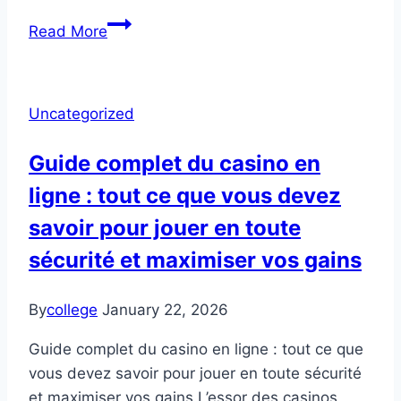
Amore,
Read More
Algoritmi
e
Asse
Uncategorized
di
Conteggio:
Guide complet du casino en
la
ligne : tout ce que vous devez
Scienza
dei
savoir pour jouer en toute
Bonus
sécurité et maximiser vos gains
nel
Blackjack
By
college
January 22, 2026
Online
per
Guide complet du casino en ligne : tout ce que
San
vous devez savoir pour jouer en toute sécurité
Valentino
et maximiser vos gains L’essor des casinos