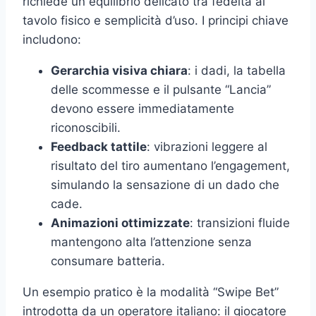
richiede un equilibrio delicato tra fedeltà al
tavolo fisico e semplicità d’uso. I principi chiave
includono:
Gerarchia visiva chiara
: i dadi, la tabella
delle scommesse e il pulsante “Lancia”
devono essere immediatamente
riconoscibili.
Feedback tattile
: vibrazioni leggere al
risultato del tiro aumentano l’engagement,
simulando la sensazione di un dado che
cade.
Animazioni ottimizzate
: transizioni fluide
mantengono alta l’attenzione senza
consumare batteria.
Un esempio pratico è la modalità “Swipe Bet”
introdotta da un operatore italiano: il giocatore