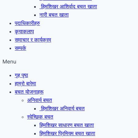
हिमशिखर आशिर्वाद बचत खाता
नारी बचत खाता
पदाधिकारीहरु
कृयाकलाप
समाचार र कार्यक्रम
सम्पर्क
Menu
गृह पृष्ठ
हाम्रो बारेमा
बचत योजनाहरू
अनिवार्य बचत
हिमशिखर अनिवार्य बचत
स्वेच्छिक बचत
हिमशिखर साधारण बचत खाता
हिमशिखर प्रिमियम बचत खाता