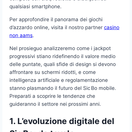
qualsiasi smartphone.
Per approfondire il panorama dei giochi
d’azzardo online, visita il nostro partner
casino
non aams
.
Nel prosieguo analizzeremo come i jackpot
progressivi stiano ridefinendo il valore medio
delle puntate, quali sfide di design si devono
affrontare su schermi ridotti, e come
intelligenza artificiale e regolamentazione
stanno plasmando il futuro del Sic Bo mobile.
Preparati a scoprire le tendenze che
guideranno il settore nei prossimi anni.
1. L’evoluzione digitale del