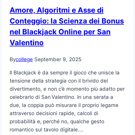
Amore, Algoritmi e Asse di
Conteggio: la Scienza dei Bonus
nel Blackjack Online per San
Valentino
By
college
September 9, 2025
Il Blackjack è da sempre il gioco che unisce la
tensione della strategia con il brivido del
divertimento, e non c’è momento più adatto per
celebrarlo di San Valentino. In una serata a
due, la coppia può misurare il proprio legame
attraverso decisioni rapide, calcoli di
probabilità e, perché no, qualche gesto
romantico sul tavolo digitale….