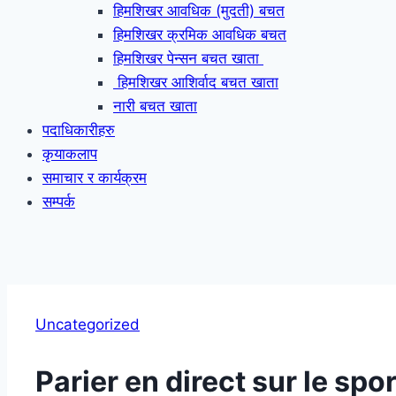
हिमशिखर आवधिक (मुदती) बचत
हिमशिखर क्रमिक आवधिक बचत
हिमशिखर पेन्सन बचत खाता
हिमशिखर आशिर्वाद बचत खाता
नारी बचत खाता
पदाधिकारीहरु
कृयाकलाप
समाचार र कार्यक्रम
सम्पर्क
Uncategorized
Parier en direct sur le spo