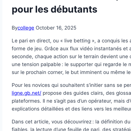
pour les débutants
By
college
October 16, 2025
Le pari en direct, ou « live betting », a conquis 
forme de jeu. Grâce aux flux vidéo instantanés et
seconde, chaque action sur le terrain devient une
une tension palpable : le supporter qui regarde le
sur le prochain corner, le but imminent ou même l
Pour les novices qui souhaitent s’initier sans se pe
ligne.gb.net/
propose des guides clairs, des gloss
plateformes. Il ne s’agit pas d’un opérateur, mais 
explications détaillées et des liens vers les meill
Dans cet article, vous découvrirez : la définition d
fiables, la lecture d’une feuille de pari, des straté