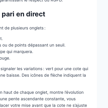
garantissant le respect du RGPD.
 pari en direct
t de plusieurs onglets :
t.
ts ou de points dépassant un seuil.
uipe qui marquera.
rouge.
ignaler les variations : vert pour une cote qui
ne baisse. Des icônes de flèche indiquent la
n haut de chaque onglet, montre l’évolution
t une pente ascendante constante, vous
lacer votre mise avant que la cote ne s’ajuste