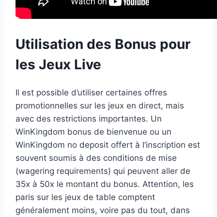
Utilisation des Bonus pour
les Jeux Live
Il est possible d’utiliser certaines offres
promotionnelles sur les jeux en direct, mais
avec des restrictions importantes. Un
WinKingdom bonus de bienvenue ou un
WinKingdom no deposit offert à l’inscription est
souvent soumis à des conditions de mise
(wagering requirements) qui peuvent aller de
35x à 50x le montant du bonus. Attention, les
paris sur les jeux de table comptent
généralement moins, voire pas du tout, dans