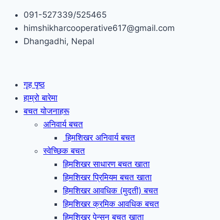
Skip
091-527339/525465
to
himshikharcooperative617@gmail.com
content
Dhangadhi, Nepal
गृह पृष्ठ
हाम्रो बारेमा
बचत योजनाहरू
अनिवार्य बचत
हिमशिखर अनिवार्य बचत
स्वेच्छिक बचत
हिमशिखर साधारण बचत खाता
हिमशिखर प्रिमियम बचत खाता
हिमशिखर आवधिक (मुदती) बचत
हिमशिखर क्रमिक आवधिक बचत
हिमशिखर पेन्सन बचत खाता