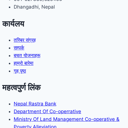
Dhangadhi, Nepal
कार्यलय
तस्बिर संग्रह
सम्पर्क
बचत योजनाहरू
हाम्रो बारेमा
गृह पृष्ठ
महत्वपुर्ण लिंक
Nepal Rastra Bank
Department Of Co-operrative
Ministry Of Land Management Co-operative &
Poverty Alleviation