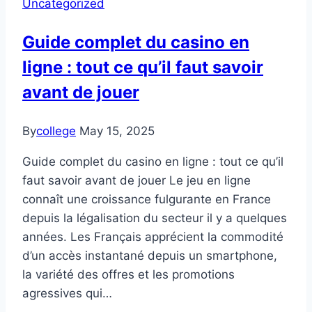
Uncategorized
Guide complet du casino en
ligne : tout ce qu’il faut savoir
avant de jouer
By
college
May 15, 2025
Guide complet du casino en ligne : tout ce qu’il
faut savoir avant de jouer Le jeu en ligne
connaît une croissance fulgurante en France
depuis la légalisation du secteur il y a quelques
années. Les Français apprécient la commodité
d’un accès instantané depuis un smartphone,
la variété des offres et les promotions
agressives qui…