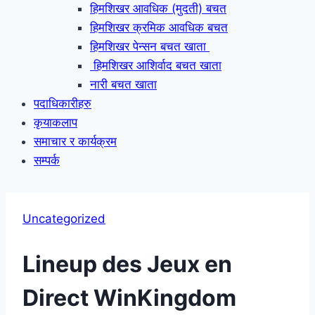
हिमशिखर आवधिक (मुदती) बचत
हिमशिखर क्रमिक आवधिक बचत
हिमशिखर पेन्सन बचत खाता
हिमशिखर आशिर्वाद बचत खाता
नारी बचत खाता
पदाधिकारीहरु
कृयाकलाप
समाचार र कार्यक्रम
सम्पर्क
Uncategorized
Lineup des Jeux en
Direct WinKingdom