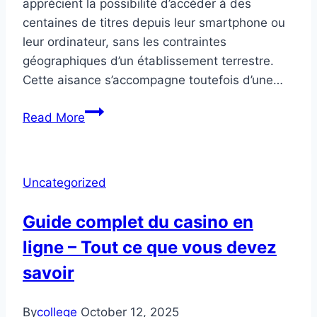
apprécient la possibilité d’accéder à des
centaines de titres depuis leur smartphone ou
leur ordinateur, sans les contraintes
géographiques d’un établissement terrestre.
Cette aisance s’accompagne toutefois d’une…
Guide
Read More
complet
du
casino
Uncategorized
en
ligne
Guide complet du casino en
–
ligne – Tout ce que vous devez
Tout
ce
savoir
que
vous
By
college
October 12, 2025