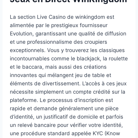
La section Live Casino de winkingdom est
alimentée par le prestigieux fournisseur
Evolution, garantissant une qualité de diffusion
et une professionnalisme des croupiers
exceptionnels. Vous y trouverez les classiques
incontournables comme le blackjack, la roulette
et le baccara, mais aussi des créations
innovantes qui mélangent jeu de table et
éléments de divertissement. L’accès à ces jeux
nécessite simplement un compte crédité sur la
plateforme. Le processus d’inscription est
rapide et demande généralement une pièce
d’identité, un justificatif de domicile et parfois
un relevé bancaire pour vérifier votre identité,
une procédure standard appelée KYC (Know