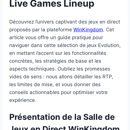
Live Games Lineup
Découvrez l’univers captivant des jeux en direct
proposés par la plateforme
WinKingdom
. Cet
article vous offre un guide pratique pour
naviguer dans cette sélection de jeux Evolution,
en mettant l’accent sur les fonctionnalités
concrètes, les stratégies de base et les
aspects techniques. Oubliez les promesses
vides de sens : nous allons détailler les RTP,
les limites de mise, et vous donner des
conseils actionnables pour optimiser votre
expérience.
Présentation de la Salle de
Jeux en Direct WinKingdom