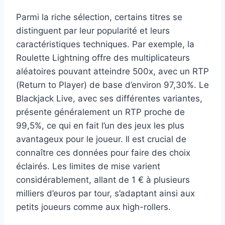
Parmi la riche sélection, certains titres se
distinguent par leur popularité et leurs
caractéristiques techniques. Par exemple, la
Roulette Lightning offre des multiplicateurs
aléatoires pouvant atteindre 500x, avec un RTP
(Return to Player) de base d’environ 97,30%. Le
Blackjack Live, avec ses différentes variantes,
présente généralement un RTP proche de
99,5%, ce qui en fait l’un des jeux les plus
avantageux pour le joueur. Il est crucial de
connaître ces données pour faire des choix
éclairés. Les limites de mise varient
considérablement, allant de 1 € à plusieurs
milliers d’euros par tour, s’adaptant ainsi aux
petits joueurs comme aux high-rollers.