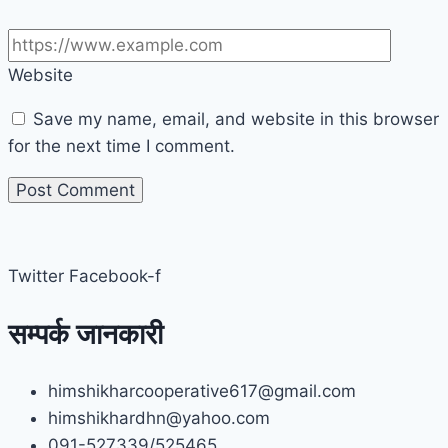
Website
Save my name, email, and website in this browser
for the next time I comment.
Twitter
Facebook-f
सम्पर्क जानकारी
himshikharcooperative617@gmail.com
himshikhardhn@yahoo.com
091-527339/525465