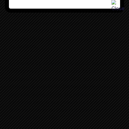
permettent de programmer une séquence de
mises prédéfinie, idéales pour les stratégies de
martingale ou de paris progressifs. Les
fonctions de split et de double down sont
accessibles via un seul clic, réduisant le temps
de décision.
En matière de protection du joueur, toutes les
plateformes offrent des limites de perte
journalières, hebdomadaires et mensuelles,
ainsi que la possibilité d’activer l’auto‑exclusion
pour une durée définie. Un tableau de contrôle
centralisé permet aux joueurs de consulter
leurs historiques de mise et d’ajuster leurs
limites en temps réel.