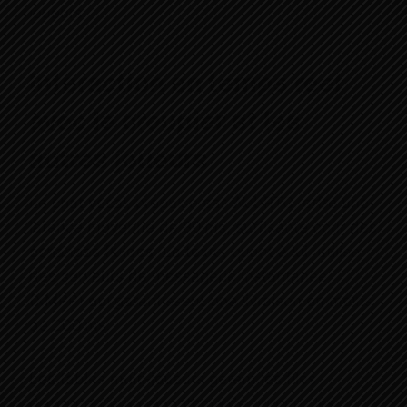
joueurs.
Interaction en temps réel
avec le croupier et les
autres joueurs
Le chat vocal, propulsé par WebRTC, offre une
latence moyenne de 80 ms, suffisante pour des
échanges fluides. Le texte, quant à lui, utilise
des serveurs de messagerie instantanée
(XMPP) qui garantissent une livraison en moins
de 200 ms.
Les tables multi‑joueurs gèrent les files
d’attente via un algorithme de priorité : les