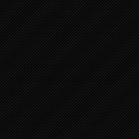
supérieure, avec moins de buffering sous
3 Mbps. En revanche, les sites qui s’accrochent
au RTMP et au H.264 voient parfois des pertes
de frames lorsqu’ils sont sollicités par des
réseaux congestionnés.
Interface utilisateur et
ergonomie du tableau de
jeu
L’ergonomie se décline en trois axes :
disposition des contrôles, visibilité des
informations essentielles et adaptabilité aux
écrans.