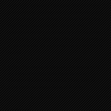
artificielle, qui pourrait analyser le style de jeu
pour proposer des conseils en temps réel (sans
toutefois violer les règles de bonus sans mise).
Pour les amateurs de jeu d’argent réel
souhaitant tester ces options, il suffit de créer
un compte, de profiter des offres de bienvenue
et de comparer les performances en conditions
réelles.
Visitez Psychologuedutravail pour approfondir
les aspects comportementaux du jeu et
découvrir d’autres ressources utiles, afin de
jouer de façon responsable et éclairée.
PREVIOUS
NEXT