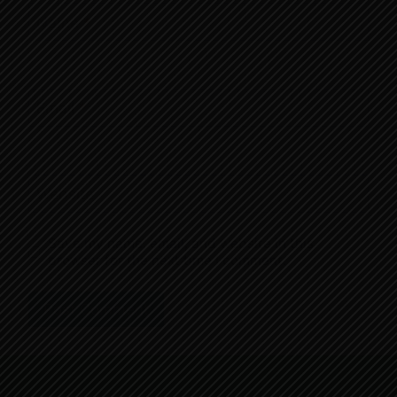
Name
*
Email
*
Website
Save my name, email, and website in this
browser for the next time I comment.