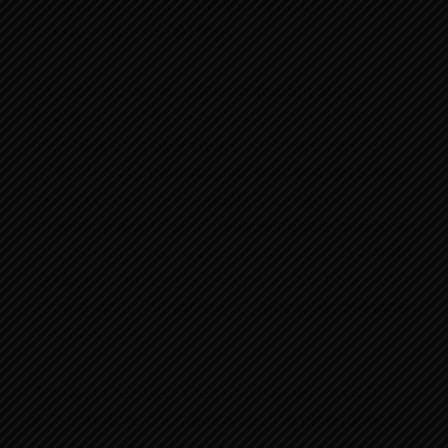
uniquement sur ses tables premium, avec un
bitrate moyen de 8 Mbps.
Le choix du codec influe fortement sur la
fluidité. Le H.264 reste le standard de facto,
mais plusieurs opérateurs ont migré vers le
H.265 (HEVC) pour réduire la bande passante
tout en conservant la qualité. L’adaptive
streaming ajuste automatiquement le bitrate en
fonction de la connexion du joueur : si la bande
passante chute sous 2 Mbps, le flux bascule à
720p avec un bitrate de 2,5 Mbps, évitant ainsi
les saccades.
Des tests réalisés avec des connexions 4G,
ADSL et fibre ont montré que les plateformes
utilisant H.265 maintiennent une stabilité