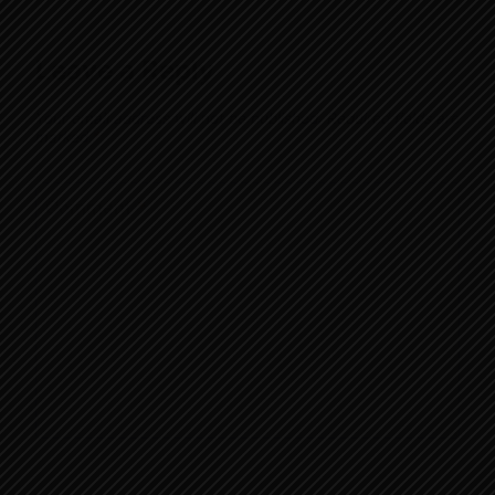
Leave a Reply
Your email address will not be published.
Required fields are
marked
*
Comment
*