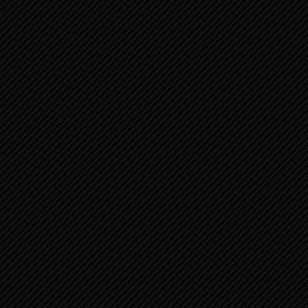
fulgurante depuis l’avènement du streaming
haute définition et des infrastructures cloud.
Les joueurs exigent aujourd’hui une expérience
proche du salon de casino : vidéo en temps
réel, interaction naturelle avec un vrai croupier
et une latence quasi nulle. Cette exigence
technique pousse les fournisseurs à investir
massivement dans les data‑centers, les
réseaux de diffusion et les algorithmes de
synchronisation.
Pour approfondir les aspects psychologiques
du jeu en ligne, consultez notre guide sur
le
casino en ligne
. Le site Psychologuedutravail
propose notamment des articles qui aident les
joueurs à mieux comprendre leurs