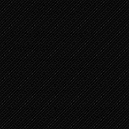
musisz postawić 35‑krotność bonusu, zanim
będziesz mógł wypłacić wygrane.
3. Ustal limit czasowy i
finansowy
Jednym z najczęstszych błędów jest brak
określenia, ile czasu i pieniędzy poświęcisz na
grę. Badania wskazują, że gracze, którzy
ustawiają limity, grają średnio o 30 % dłużej i
rzadziej przekraczają budżet.
Did You Know?
W Totalcasino Casino możesz
ustawić limity depozytów i strat bezpośrednio
w panelu gracza.