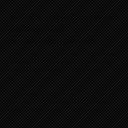
4. Graj w trybie demo przed
postawieniem
prawdziwych pieniędzy
Większość platform, w tym Totalcasino Casino,
umożliwia darmowe wersje gier. To doskonała
okazja, aby poznać mechanikę, zmienność
(volatility) i liczbę linii wypłat.
Example:
Wypróbuj „Book of Dead” w trybie
demo, obserwuj częstotliwość wygranych i
dopiero potem zdecyduj o realnym zakładzie.