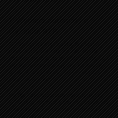
https://totalcasinocasino.pl/
.
1. Wybierz automaty o
wysokim RTP
RTP (Return to Player) określa, ile procent
stawek wraca do gracza w długim okresie.
Statystyki pokazują, że gry z RTP powyżej 96 %
dają lepsze szanse na wygraną. Przykładowo,
popularny slot „Starburst” ma RTP 96,1 %, a
„Mega Joker” – 99 %.
Pro Tip:
Przed rozpoczęciem sesji sprawdź
RTP w sekcji informacji o grze – to podpowiedź,
które automaty są najbardziej przyjazne dla
Twojego portfela.