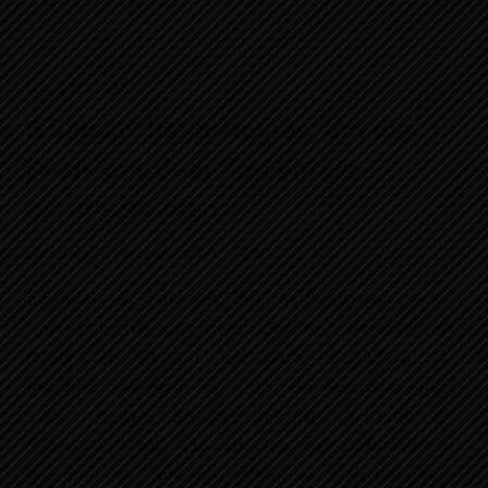
UNCATEGORIZED
5 bewährte Strategien, um das
Beste aus dem Xon Bonus
herauszuholen
By
college
September 27, 2025
5 bewährte Strategien, um das Beste aus dem
Xon Bonus herauszuholen Online‑Casinos bieten
heute mehr als nur Glücksspiele – sie liefern
maßgeschneiderte Boni, schnelle Auszahlungen
und ein mobiles Spielerlebnis. Wer als deutscher
Spieler das Optimum erreichen will, sollte wissen,
wie man die Angebote gezielt nutzt. In diesem