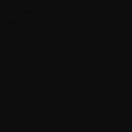
The Importance of Written
Agreements: Protecting Your
Rental Rights
By
college
August 31, 2025
The Importance of Written Agreements:
Protecting Your Rental Rights When it comes to
renting a property, the importance of a written
agreement cannot be overstated. Verbal
agreements might seem convenient, but they
often lead to misunderstandings, disputes, and
potential legal issues. A well-drafted lease can
protect both the landlord’s and the tenant’s
rights, clarifying expectations…
READ MORE