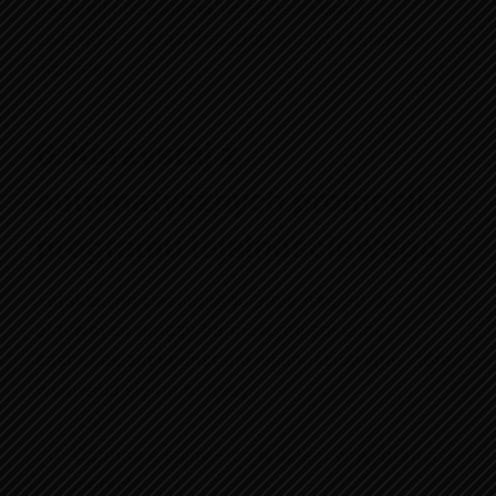
bankroll pozwala na wysokie zakłady –
zwiększa to prawdopodobieństwo aktywacji
progresji.
6. Korzystaj z
automatycznych promocji i
programu lojalnościowego
Totalcasino Casino regularnie nagradza
aktywnych graczy darmowymi spinami,
cashbackiem i punktami lojalnościowymi, które
wymienia się na bonusy.
Darmowe spiny – co tydzień, w wybranych
slotach.