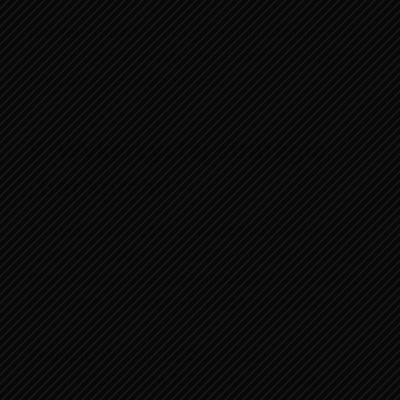
Did You Know?
Aplikacja mobilna Totalcasino
Casino oferuje ekskluzywne bonusy dostępne
tylko dla graczy mobilnych.
9. Wykorzystaj strategię
„bet spread”
Strategia ta polega na rozłożeniu stawek na
różne wartości w zależności od zmienności gry.
W slotach o niskiej zmienności stawiaj mniejsze
kwoty, a w wysokiej – większe, ale rzadziej.
Example:
W „Gonzo’s Quest” (średnia
zmienność) postaw 0,20 zł na jedną linię, a w