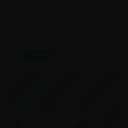
Website
Save my name, email, and website in this
browser for the next time I comment.