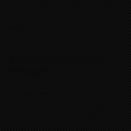
Neteller) pozwalają na wypłatę w ciągu kilku
godzin.
Pro Tip:
Zweryfikuj swoje konto przed pierwszą
wypłatą, aby uniknąć opóźnień.
8. Graj na urządzeniach
mobilnych
Mobilna wersja platformy jest w pełni
zoptymalizowana, co oznacza płynne działanie
nawet przy słabszym połączeniu internetowym.
Dzięki temu możesz wykorzystać krótkie
przerwy w ciągu dnia na szybkie sesje z
darmowymi spinami.